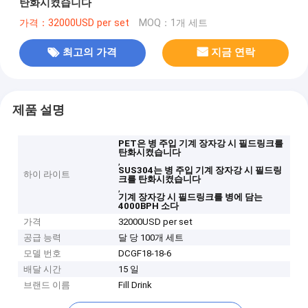
탄화시켰습니다
가격：32000USD per set
MOQ：1개 세트
최고의 가격
지금 연락
제품 설명
PET은 병 주입 기계 장자강 시 필드링크를
탄화시켰습니다
,
SUS304는 병 주입 기계 장자강 시 필드링
하이 라이트
크를 탄화시켰습니다
,
기계 장자강 시 필드링크를 병에 담는
4000BPH 소다
가격
32000USD per set
공급 능력
달 당 100개 세트
모델 번호
DCGF18-18-6
배달 시간
15 일
브랜드 이름
Fill Drink